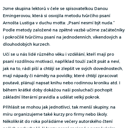
Jsme skupina lektorů v čele se spisovatelkou Danou
Emingerovou, která si osvojila metodu tvůrčího psaní
Arnošta Lustiga v duchu motta: „Psaní nesmí být nuda.“
Podle metody založené na zpětné vazbě učíme začátečníky
i pokročilé tvůrčímu psaní na jednodenních, víkendových a
dlouhodobých kurzech.
Učí se u nás lidé různého věku i vzdělání, kteří mají pro
psaní rozdílnou motivaci, například touží začít psát a neví,
jak na to, rádi píší a chtějí se zlepšit ve svých dovednostech,
mají nápady či náměty na povídky, které chtějí zpracovat
poutavě, plánují napsat knihu nebo rodinnou kroniku atd. I
během krátké doby dokážou naši posluchači pochopit
základní literární pravidla a udělat velký pokrok.
Přihlásit se mohou jak jednotlivci, tak menší skupiny, na
míru organizujeme také kurzy pro firmy nebo školy.
Několikrát do roka pořádáme večery autorského čtení