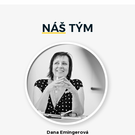
NÁŠ
TÝM
Dana Emingerová