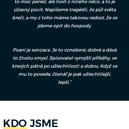
to moc peněz, ale tvoří z ničeho něco, a to je
úžasný pocit. Napíšeme tragédii, že půl světa
brečí, a my z toho máme takovou radost, že se
jdeme opít do hospody.
Psaní je senzace. Je to vznešené, dobré a dává
to životu smysl. Spisovatel vymýšlí příběhy, ve
kterých pátrá po ušlechtilosti a dobru. Když se
mu to povede, čtenář je pak ušlechtilejší,
lepší.“
KDO
JSME