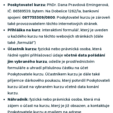
Poskytovatel kurzu:
PhDr. Dana Pravdová Emingerová,
IČ: 86589539, bytem: Na Dobešce 1262/1a, bankovní
spojení:
087755309/0800
. Poskytovatel kurzu je zároveň
také provozovatelem těchto internetových stránek.
Přihláška na kurz
: interaktivní formulář, který je uveden
u každého kurzu na těchto webových stránkách (dále
také „formulář“)
Účastník kurzu:
fyzická nebo právnická osoba, která
řádně vyplní přihlašovací údaje
včetně data pořádání
jím vybraného kurzu
, odešle je prostřednictvím
formuláře a uhradí příslušnou částku na účet
Poskytovatele kurzu. Účastníkem kurzu je dále také
příjemce dárkového poukazu, který potvrdil Poskytovateli
kurzu účast na vybraném kurzu včetně data konání
kurzu.
Náhradník:
fyzická nebo právnická osoba, která má
zájem o účast na kurzu, který je již obsazen, a kontaktuje
Poskytovatele kurzu e-mailem na adrese