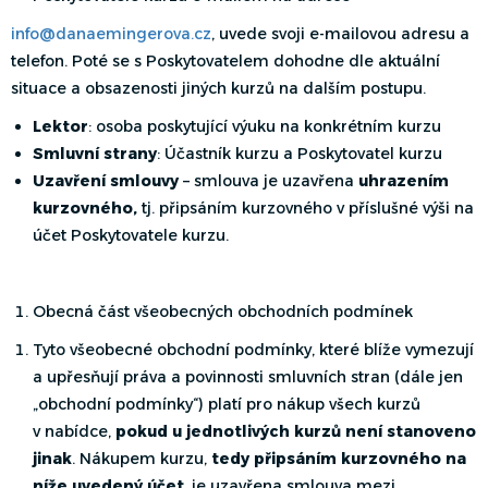
info@danaemingerova.cz
, uvede svoji e-mailovou adresu a
telefon. Poté se s Poskytovatelem dohodne dle aktuální
situace a obsazenosti jiných kurzů na dalším postupu.
Lektor
: osoba poskytující výuku na konkrétním kurzu
Smluvní strany
: Účastník kurzu a Poskytovatel kurzu
Uzavření smlouvy
– smlouva je uzavřena
uhrazením
kurzovného,
tj. připsáním kurzovného v příslušné výši na
účet Poskytovatele kurzu.
Obecná část všeobecných obchodních podmínek
Tyto všeobecné obchodní podmínky, které blíže vymezují
a upřesňují práva a povinnosti smluvních stran (dále jen
„obchodní podmínky“) platí pro nákup všech kurzů
v nabídce,
pokud u jednotlivých kurzů není stanoveno
jinak
. Nákupem kurzu,
tedy připsáním kurzovného na
níže uvedený účet
, je uzavřena smlouva mezi