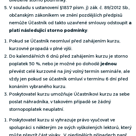
V souladu s ustanovení §1837 písm. j) zák. č. 89/2012 Sb.,
občanským zákoníkem ve znění pozdějších předpisů
nemůže Účastník od takto uzavřené smlouvy odstoupit
a
platí následující storno podmínky
:
Pokud se Účastník neomluví před zahájením kurzu,
kurzovné propadá v plné výši.
Do kalendářních 6 dnů před zahájením kurzu je storno
poplatek 50 %, nebo je možné po dohodě
jednou
převést celé kurzovné na jiný volný termín semináře, ale
vždy jen pokud se účastník omluví v termínu 6 dní před
konáním vybraného kurzu.
Poskytovatel kurzu umožňuje Účastníkovi kurzu za sebe
poslat náhradníka, v takovém případě se žádný
stornopoplatek neuplatní.
Poskytovatel kurzu si vyhrazuje právo vyučovat ve
spolupráci s některým ze svých vyškolených lektorů, který
může převzít část výuky. V ojedinělých případech např.