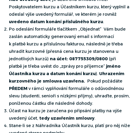
Poskytovatelem kurzu a Účastníkem kurzu, který vyplnil a
odeslal výše uvedený formulář, ve kterém je rovněž
uvedeno datum konání příslušného kurzu
.
Po odeslání formuláře tlačítkem „Objednat“ Vám bude
zaslán automaticky generovaný email s informací
k platbě kurzu a příslušnou fakturou, následně je třeba
uhradit kurzovné (přesná cena kurzu je stanovena u
jednotlivých kurzů)
na účet: 087755309/0800
(při
platbě je třeba uvést do „zprávy pro příjemce“
jméno
Účastníka kurzu a
datum konání kurzu
).
Uhrazením
kurzovného je smlouva uzavřena.
Pokud požádáte
PŘEDEM
v rámci vyplňování formuláře o odůvodněnou
slevu (studenti, senioři s nízkými příjmy), uhraďte, prosím,
poníženou částku dle následné dohody.
Účast na kurzu je zaručena po připsání platby na výše
uvedený účet,
tedy uzavřením smlouvy
.
Stane-li se z Náhradníka Účastník kurzu, platí pro něj níže
uvedené storno podmínky.