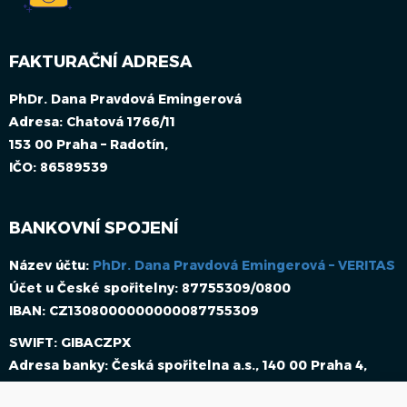
FAKTURAČNÍ ADRESA
PhDr. Dana Pravdová Emingerová
Adresa: Chatová 1766/11
153 00 Praha – Radotín,
IČO: 86589539
BANKOVNÍ SPOJENÍ
Název účtu:
PhDr. Dana Pravdová Emingerová – VERITAS
Účet u České spořitelny: 87755309/0800
IBAN: CZ1308000000000087755309
SWIFT: GIBACZPX
Adresa banky: Česká spořitelna a.s., 140 00 Praha 4,
Olbrachtova 1929/62