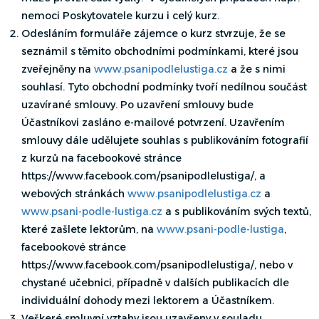
nemoci Poskytovatele kurzu i celý kurz.
Odesláním formuláře zájemce o kurz stvrzuje, že se
seznámil s těmito obchodními podmínkami, které jsou
zveřejněny na
www.psanipodlelustiga.cz
a že s nimi
souhlasí. Tyto obchodní podmínky tvoří nedílnou součást
uzavírané smlouvy. Po uzavření smlouvy bude
Účastníkovi zasláno e-mailové potvrzení. Uzavřením
smlouvy dále udělujete souhlas s publikováním fotografií
z kurzů na facebookové stránce
https://www.facebook.com/psanipodlelustiga/
, a
webových stránkách
www.psanipodlelustiga.cz
a
www.psani-podle-lustiga.cz
a s publikováním svých textů,
které zašlete lektorům, na
www.psani-podle-lustiga
,
facebookové stránce
https://www.facebook.com/psanipodlelustiga/
, nebo v
chystané učebnici, případně v dalších publikacích dle
individuální dohody mezi lektorem a Účastníkem.
Veškeré smluvní vztahy jsou uzavřeny v souladu