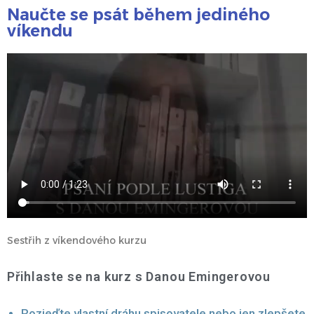
Naučte se psát během jediného
víkendu
Sestřih z víkendového kurzu
Přihlaste se na kurz s Danou Emingerovou
Rozjeďte vlastní dráhu spisovatele nebo jen zlepšete