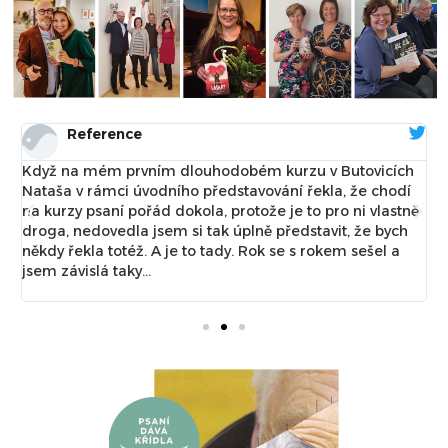
Reference
Když na mém prvním dlouhodobém kurzu v Butovicích
N
Nataša v rámci úvodního představování řekla, že chodí
t
na kurzy psaní pořád dokola, protože je to pro ni vlastně
e
droga, nedovedla jsem si tak úplně představit, že bych
n
někdy řekla totéž. A je to tady. Rok se s rokem sešel a
t
jsem závislá taky...
m
c